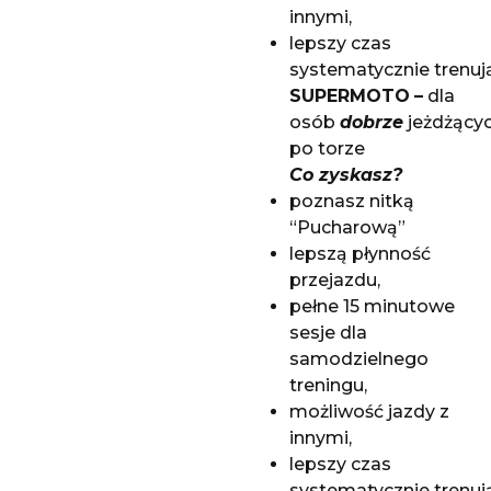
innymi,
lepszy czas
systematycznie trenuj
SUPERMOTO
–
dla
osób
dobrze
jeżdżący
po torze
Co zyskasz?
poznasz nitką
“Pucharową”
lepszą płynność
przejazdu,
pełne 15 minutowe
sesje dla
samodzielnego
treningu,
możliwość jazdy z
innymi,
lepszy czas
systematycznie trenuj