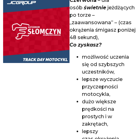
Czerwona
– dla
osób
świetnie
jeżdżących
po torze –
„zaawansowana” – (czas
okrążenia śmigasz poniżej
48 sekund),
Co zyskasz?
możliwość uczenia
się od szybszych
uczestników,
lepsze wyczucie
przyczepności
motocykla,
dużo większe
prędkości na
prostych i w
zakrętach,
lepszy
czas okrążenia,