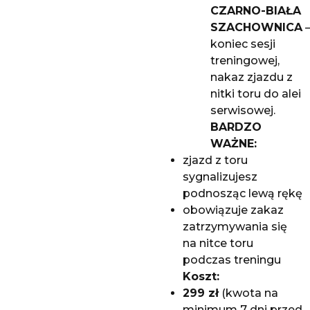
CZARNO-BIAŁA
SZACHOWNICA
koniec sesji
treningowej,
nakaz zjazdu z
nitki toru do alei
serwisowej.
BARDZO
WAŻNE:
zjazd z toru
sygnalizujesz
podnosząc lewą rękę
obowiązuje zakaz
zatrzymywania się
na nitce toru
podczas treningu
Koszt:
299 zł
(kwota na
minimum 7 dni przed