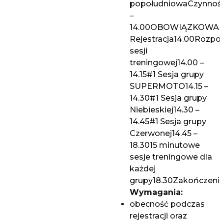
popołudniowaCzynność
–
14.00OBOWIĄZKOWA
Rejestracja14.00Rozp
sesji
treningowej14.00 –
14.15#1 Sesja grupy
SUPERMOTO14.15 –
14.30#1 Sesja grupy
Niebieskiej14.30 –
14.45#1 Sesja grupy
Czerwonej14.45 –
18.3015 minutowe
sesje treningowe dla
każdej
grupy18.30Zakończeni
Wymagania:
obecność podczas
rejestracji oraz