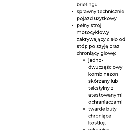
briefingu
sprawny technicznie
pojazd użytkowy
pełny strój
motocyklowy
zakrywający ciało od
stóp po szyję oraz
chroniący głowę:
jedno-
dwuczęściowy
kombinezon
skórzany lub
tekstylny z
atestowanymi
ochraniaczami
twarde buty
chroniące
kostkę,
rękawice