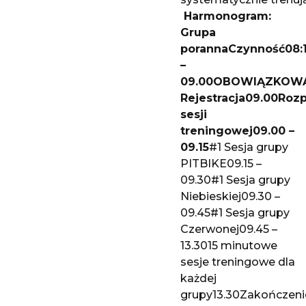
Harmonogram:
Grupa
porannaCzynność08:
–
09.00OBOWIĄZKOW
Rejestracja09.00Roz
sesji
treningowej09.00 –
09.15
#1 Sesja grupy
PITBIKE09.15 –
09.30#1 Sesja grupy
Niebieskiej09.30 –
09.45#1 Sesja grupy
Czerwonej09.45 –
13.3015 minutowe
sesje treningowe dla
każdej
grupy13.30Zakończen