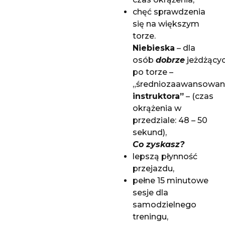
chęć sprawdzenia
się na większym
torze.
Niebieska
– dla
osób
dobrze
jeżdżący
po torze –
„średniozaawansowa
instruktora”
– (czas
okrążenia w
przedziale: 48 – 50
sekund),
Co zyskasz?
lepszą płynność
przejazdu,
pełne 15 minutowe
sesje dla
samodzielnego
treningu,