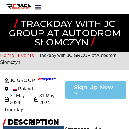
/
TRACKDAY WITH JC
GROUP AT AUTODROM
SŁOMCZYN
/
Home
Events
-
-
Trackday with JC GROUP at Autodrom
Słomczyn
JC GROUP
Sign Up Now
Poland
»
31 May,
31 May,
2024
2024
Trackday
/
DESCRIPTION