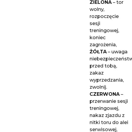
ZIELONA
– tor
wolny,
rozpoczęcie
sesji
treningowej,
koniec
zagrożenia,
ŻÓŁTA
– uwaga
niebezpieczeńst
przed tobą,
zakaz
wyprzedzania,
zwolnij.
CZERWONA
–
przerwanie sesji
treningowej,
nakaz zjazdu z
nitki toru do alei
serwisowej,